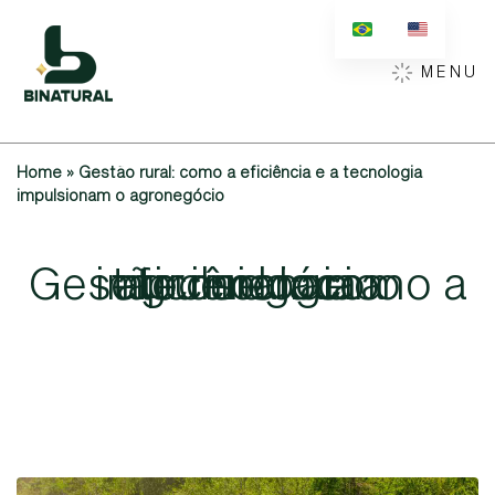
MENU
Home
»
Gestão rural: como a eficiência e a tecnologia
impulsionam o agronegócio
Gestão
impulsionam
eficiência
agronegócio
tecnologia
rural:
como
e
a
o
a