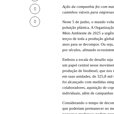
Ação da companhia fez com mais 
caminhos viáveis para empresa
Neste 5 de junho, o mundo volta
poluição plástica. A Organizaç
Meio Ambiente de 2025 a urgênci
terços de toda a produção globa
anos para se decompor. Ou seja
por séculos, afetando ecossiste
Embora a escala do desafio seja
um papel central nesse movime
produção de biodiesel, que nos 
em suas unidades, de 325,8 mil
foi alcançado com medidas simple
colaboradores, aquisição de copo
individuais
, além de
campanhas d
Considerando o tempo de decomp
que poderiam permanecer no mei
pequenas mudanças podem gerar 