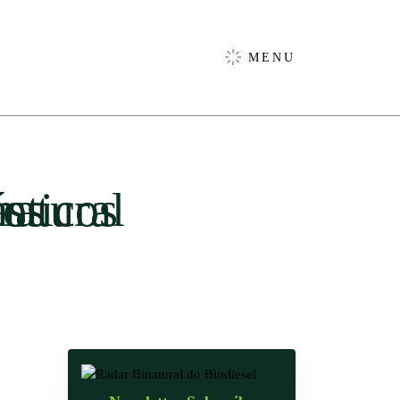
MENU
três anos