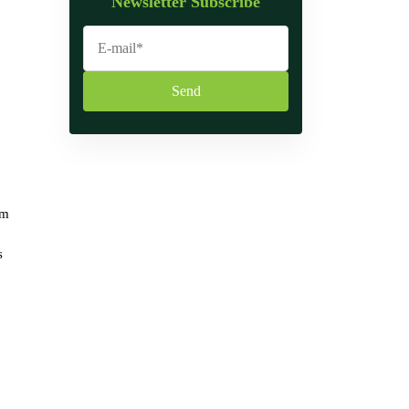
Newsletter Subscribe
Send
0
em
s