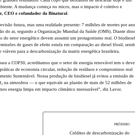
mbiente. A mudança começa no micro, mas o impacto é coletivo e
r, CEO e cofundador da Binatura
l
.
revisão futura, mas uma realidade presente: 7 milhões de mortes por an
ção do ar, segundo a Organização Mundial da Saúde (OMS). Diante diss
s do setor energético devem assumir um protagonismo real. O biodiesel
issões de gases de efeito estufa em comparação ao diesel fóssil, send
 viáveis para a descarbonização da matriz energética brasileira.
ara a COP30, acreditamos que o setor de energia renovável tem o deve
ráticas de economia circular, redução de resíduos e compromisso real
ento Sustentável. Nossa produção de biodiesel já evitou a emissão de
₂ na atmosfera — o que equivale ao plantio de mais de 52 milhões de
mos energia limpa em impacto climático mensurável”, diz Lavor.
PRÓXIMO
Créditos de descarbonização do