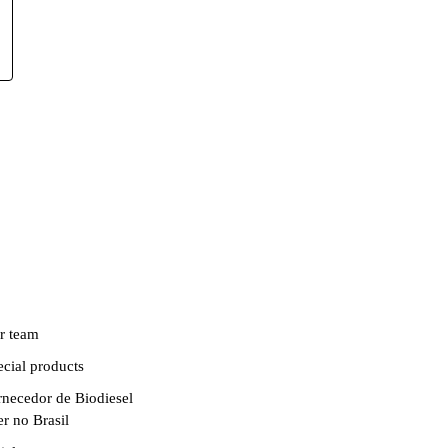
r team
ecial products
rnecedor de Biodiesel
er no Brasil