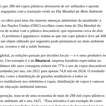
que 288 mil copos plásticos deixassem de ser utilizados e aponta
s engajadas com a transição verde no Dia Mundial do Meio Ambiente
 os olhos para uma das maiores ameaças ambientais da atualidade: a
ão das Nações Unidas (ONU) escolheu como tema do Dia Mundial do
a de acabar com o plástico descartável, que representa cerca de dois
l. O problema é gigantesco: estima-se que um copo plástico leve até 40
, um objeto utilizado por segundos pode permanecer no meio ambiente
mas, oceanos e até a saúde humana.
 global, as soluções passam por decisões locais — e o setor produtivo t
nto. Um exemplo é o da
Binatural
, empresa brasileira especialista na
últimos três anos conseguiu reduzir em 77% o uso de copos descartávei
 unidades por ano, em 2021 para apenas 74,8 mil em 2024. O resultado
s, como a distribuição de garrafas reutilizáveis a todos os
s reutilizáveis nos refeitórios e copas, distribuição de copos e canecas
e educação ambiental internas.
osição, trata-se de uma economia de mais de 288 mil copos plásticos
o ambiente até o ano 2425. “Essa iniciativa é um exemplo de como
grandes resultados. Cada copo que deixamos de descartar hoje é um