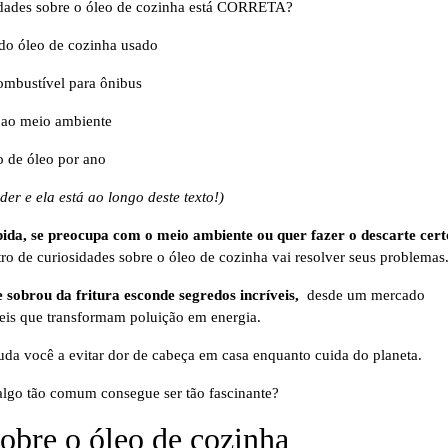
sidades sobre o óleo de cozinha está CORRETA?
 do óleo de cozinha usado
ombustível para ônibus
l ao meio ambiente
o de óleo por ano
der e ela está ao longo deste texto!)
pida, se preocupa com o meio ambiente ou quer fazer o descarte cert
tro de curiosidades sobre o óleo de cozinha vai resolver seus problemas
e sobrou da fritura esconde segredos incríveis,
desde um mercado
áveis que transformam poluição em energia.
juda você a evitar dor de cabeça em casa enquanto cuida do planeta.
algo tão comum consegue ser tão fascinante?
sobre o óleo de cozinha