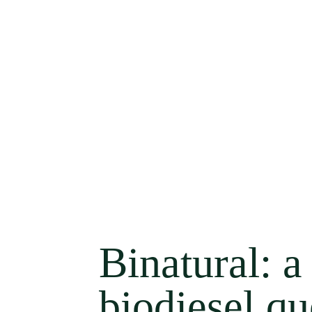
Binatural: a
biodiesel q