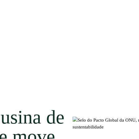
 usina de
ue move