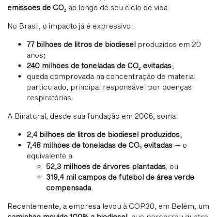
emissões de CO₂
ao longo de seu ciclo de vida.
No Brasil, o impacto já é expressivo:
77 bilhões de litros de biodiesel
produzidos em 20
anos;
240 milhões de toneladas de CO₂ evitadas
;
queda comprovada na concentração de material
particulado, principal responsável por doenças
respiratórias.
A Binatural, desde sua fundação em 2006, soma:
2,4 bilhões de litros de biodiesel produzidos
;
7,48 milhões de toneladas de CO₂ evitadas
— o
equivalente a
52,3 milhões de árvores plantadas
, ou
319,4 mil campos de futebol de área verde
compensada
.
Recentemente, a empresa levou à COP30, em Belém, um
caminhão movido 100% a biodiesel
, que percorreu quatro