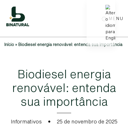
MENU
Início
»
Biodiesel energia renovável: entenda sua importância
B
i
o
d
i
e
s
e
l
e
n
e
r
g
i
a
r
e
n
o
v
á
v
e
l
:
e
n
t
e
n
d
a
s
u
a
i
m
p
o
r
t
â
n
c
i
a
Informativos
•
25 de novembro de 2025