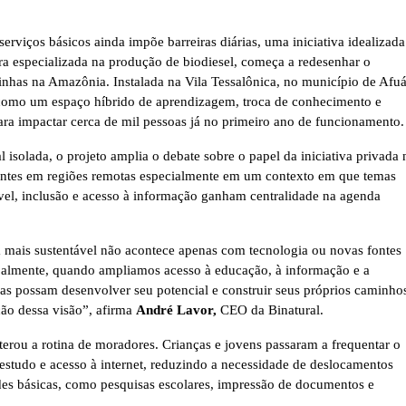
rviços básicos ainda impõe barreiras diárias, uma iniciativa idealizada
ra especializada na produção de biodiesel, começa a redesenhar o
inhas na Amazônia. Instalada na Vila Tessalônica, no município de Afuá
 como um espaço híbrido de aprendizagem, troca de conhecimento e
para impactar cerca de mil pessoas já no primeiro ano de funcionamento.
l isolada, o projeto amplia o debate sobre o papel da iniciativa privada 
rantes em regiões remotas especialmente em um contexto em que temas
el, inclusão e acesso à informação ganham centralidade na agenda
 mais sustentável não acontece apenas com tecnologia ou novas fontes
ipalmente, quando ampliamos acesso à educação, à informação e a
as possam desenvolver seu potencial e construir seus próprios caminho
ção dessa visão”, afirma
André Lavor
,
CEO da Binatural.
lterou a rotina de moradores. Crianças e jovens passaram a frequentar o
 estudo e acesso à internet, reduzindo a necessidade de deslocamentos
ades básicas, como pesquisas escolares, impressão de documentos e