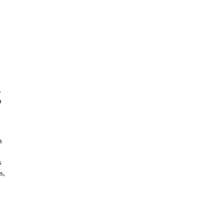
,
a
m
s
s,