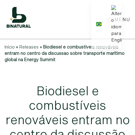
MENU
Início
»
Releases
»
Biodiesel e combustíveis renováveis
entram no centro da discussão sobre transporte marítimo
global na Energy Summit
B
i
o
d
i
e
s
e
l
e
c
o
m
b
u
s
t
í
v
e
i
s
r
e
n
o
v
á
v
e
i
s
e
n
t
r
a
m
n
o
c
e
n
t
r
o
d
a
d
i
s
c
u
s
s
ã
o