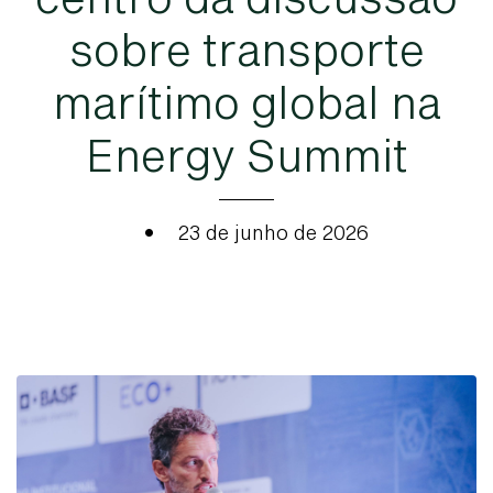
s
o
b
r
e
t
r
a
n
s
p
o
r
t
e
m
a
r
í
t
i
m
o
g
l
o
b
a
l
n
a
E
n
e
r
g
y
S
u
m
m
i
t
•
23 de junho de 2026