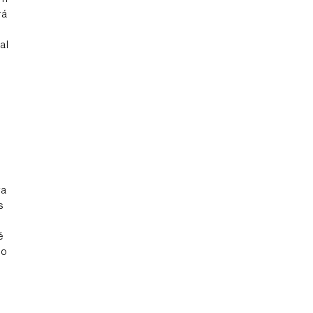
rá
al
ra
s
é
 o