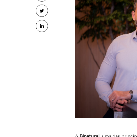
A
Binatural
, uma das princi