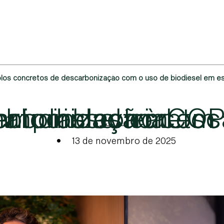
los concretos de descarbonização com o uso de biodiesel em esc
Binatural leva à COP30 exemplos concretos de descarbonização com o uso de biodiesel em escala industrial
•
13 de novembro de 2025