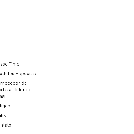
sso Time
odutos Especiais
rnecedor de
odiesel líder no
asil
tigos
nks
ntato