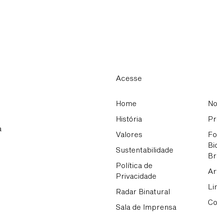
Acesse
Home
No
História
Pr
a
Valores
Fo
Bi
Sustentabilidade
Br
Política de
Ar
Privacidade
Li
Radar Binatural
Co
Sala de Imprensa