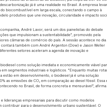
 descarbonização já é uma realidade no Brasil. A empresa leva
do biocombustível em larga escala, conectando o campo à
delo produtivo que une inovação, circularidade e impacto soci
 companhia, André Lavor, será um dos painelistas do debate
ações que impulsionam a sustentabilidade”, promovido pela
ores câmaras de comércio do país. A sessão acontece no dia
 e contará também com André Argenton (Dow) e Jason Weller
diferentes setores aceleram a agenda de inovação e
 biodiesel como solução imediata e economicamente viável pa
a em segmentos industriais e logísticos. “Enquanto muitas rota
da estão em desenvolvimento, o biodiesel já é uma solução
0% as emissões de CO₂ em comparação ao diesel fóssil. Essa 
ontecendo no Brasil, de forma concreta e mensurável”, afirma
s e lideranças empresariais para discutir como modelos
m contribuir para o desenvolvimento urbano sustentável. O