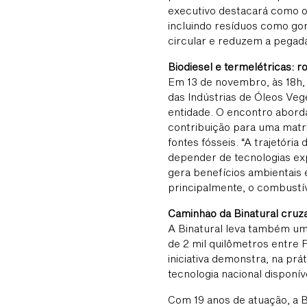
executivo destacará como o 
incluindo resíduos como gor
circular e reduzem a pegad
Biodiesel e termelétricas: r
Em 13 de novembro, às 18h, 
das Indústrias de Óleos Veg
entidade. O encontro aborda
contribuição para uma matr
fontes fósseis. “A trajetóri
depender de tecnologias exp
gera benefícios ambientais 
principalmente, o combustív
Caminhão da Binatural cruz
A Binatural leva também um
de 2 mil quilômetros entre
iniciativa demonstra, na pr
tecnologia nacional disponí
Com 19 anos de atuação, a 