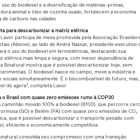
uso do biodiesel e a diversificação de matérias-primas,
dura animal e óleo de cozinha usado, fortalecem a economia
a de carbono nas cidades.
ota para descarbonizar a matriz elétrica
Lavor participa de mesa promovida pela Associação Brasileir
etais (Abiove), ao lado de André Nassar, presidente executivo 
rá o uso do biodiesel em termelétricas, destacando sua
iz elétrica mais limpa e segura, com menor dependência de
a da Binatural mostra que é possível descarbonizar hoje, sem
erimentais. O biodiesel nasce no campo, move a indústria e
e sociais simultaneamente. É o biocombustível do futuro, mas,
el do agora”, completa Lavor.
a o Brasil com quase zero emissões rumo à COP30
 caminhão movido 100% a biodiesel (B100), que percorre cer
 Formosa (GO) e Belém (PA) com quase zero emissões de CO₂.
ática, que é possível descarbonizar o transporte pesado com
vel, eficiente e economicamente competitiva.
Binatural consolida seu compromisso com uma transição