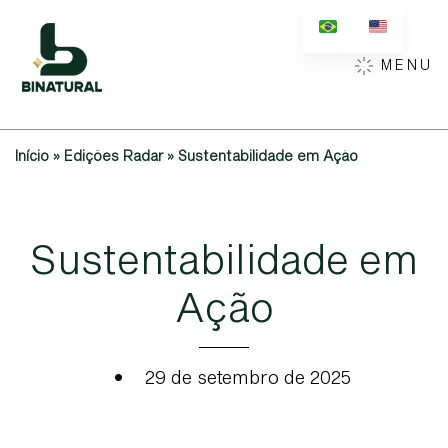
MENU
Início
»
Edições Radar
»
Sustentabilidade em Ação
S
u
s
t
e
n
t
a
b
i
l
i
d
a
d
e
e
m
A
ç
ã
o
•
29 de setembro de 2025