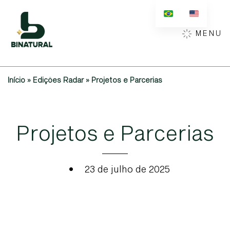
MENU
Início
»
Edições Radar
»
Projetos e Parcerias
P
r
o
j
e
t
o
s
e
P
a
r
c
e
r
i
a
s
•
23 de julho de 2025