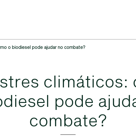
omo o biodiesel pode ajudar no combate?
s
t
r
e
s
c
l
i
m
á
t
i
c
o
s
:
o
d
i
e
s
e
l
p
o
d
e
a
j
u
d
c
o
m
b
a
t
e
?