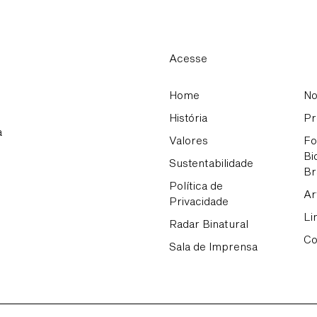
Acesse
Home
No
História
Pr
a
Valores
Fo
Bi
Sustentabilidade
Br
Política de
Ar
Privacidade
Li
Radar Binatural
Co
Sala de Imprensa