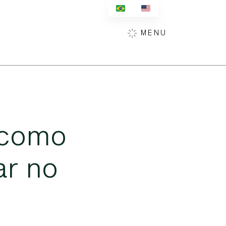
MENU
c
o
m
o
a
r
n
o