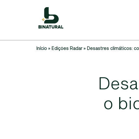
Início
»
Edições Radar
»
Desastres climáticos: c
D
e
s
a
o
b
i