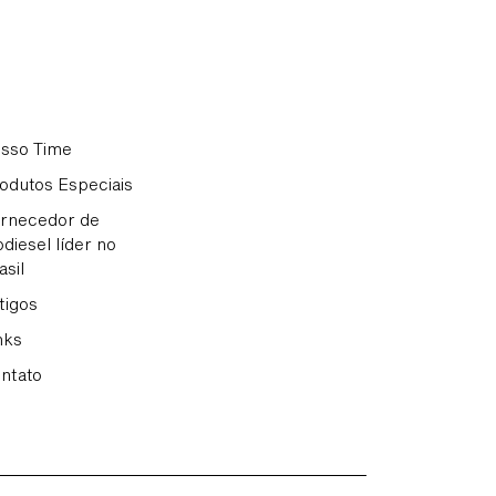
sso Time
odutos Especiais
rnecedor de
odiesel líder no
asil
tigos
nks
ntato