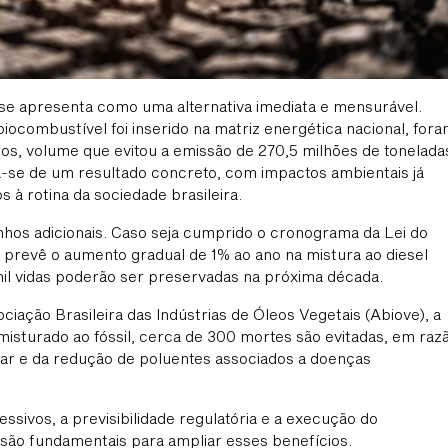
 se apresenta como uma alternativa imediata e mensurável.
ocombustível foi inserido na matriz energética nacional, for
tros, volume que evitou a emissão de 270,5 milhões de tonelada
a-se de um resultado concreto, com impactos ambientais já
à rotina da sociedade brasileira.
hos adicionais. Caso seja cumprido o cronograma da Lei do
prevê o aumento gradual de 1% ao ano na mistura ao diesel
 mil vidas poderão ser preservadas na próxima década.
iação Brasileira das Indústrias de Óleos Vegetais (Abiove), a
isturado ao fóssil, cerca de 300 mortes são evitadas, em raz
 ar e da redução de poluentes associados a doenças
ssivos, a previsibilidade regulatória e a execução do
são fundamentais para ampliar esses benefícios.