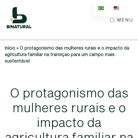
MENU
Início
»
O protagonismo das mulheres rurais e o impacto da
agricultura familiar na transição para um campo mais
sustentável
O
p
r
o
t
a
g
o
n
i
s
m
o
d
a
s
m
u
l
h
e
r
e
s
r
u
r
a
i
s
e
o
i
m
p
a
c
t
o
d
a
a
g
r
i
c
u
l
t
u
r
a
f
a
m
i
l
i
a
r
n
a