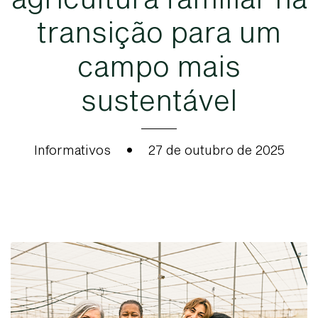
t
r
a
n
s
i
ç
ã
o
p
a
r
a
u
m
c
a
m
p
o
m
a
i
s
s
u
s
t
e
n
t
á
v
e
l
Informativos
•
27 de outubro de 2025