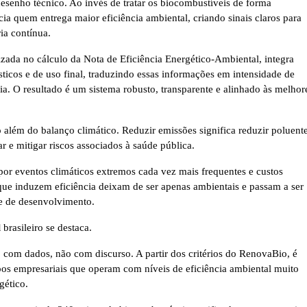
esenho técnico. Ao invés de tratar os biocombustíveis de forma
a quem entrega maior eficiência ambiental, criando sinais claros para
ia contínua.
zada no cálculo da Nota de Eficiência Energético-Ambiental, integra
ísticos e de uso final, traduzindo essas informações em intensidade de
a. O resultado é um sistema robusto, transparente e alinhado às melhor
 além do balanço climático. Reduzir emissões significa reduzir poluent
ar e mitigar riscos associados à saúde pública.
or eventos climáticos extremos cada vez mais frequentes e custos
que induzem eficiência deixam de ser apenas ambientais e passam a ser
 e de desenvolvimento.
l
brasileiro se destaca.
com dados, não com discurso. A partir dos critérios do RenovaBio, é
upos empresariais que operam com níveis de eficiência ambiental muito
gético.