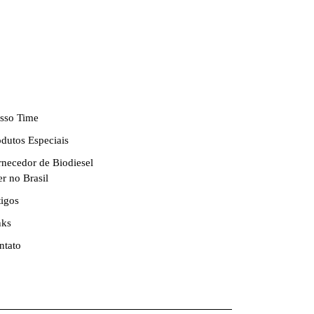
sso Time
odutos Especiais
rnecedor de Biodiesel
er no Brasil
tigos
nks
ntato