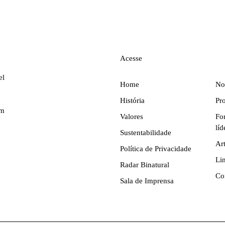
Acesse
el
Home
No
História
Pr
em
Valores
Fo
líd
Sustentabilidade
Ar
Política de Privacidade
Li
Radar Binatural
Co
Sala de Imprensa