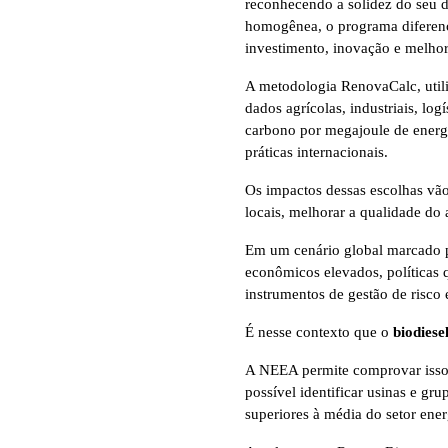
reconhecendo a solidez do seu d
homogênea, o programa diferenci
investimento, inovação e melhor
A metodologia RenovaCalc, utili
dados agrícolas, industriais, log
carbono por megajoule de energi
práticas internacionais.
Os impactos dessas escolhas vão
locais, melhorar a qualidade do 
Em um cenário global marcado p
econômicos elevados, políticas 
instrumentos de gestão de risco
É nesse contexto que o
biodiese
A NEEA permite comprovar isso 
possível identificar usinas e gr
superiores à média do setor ener