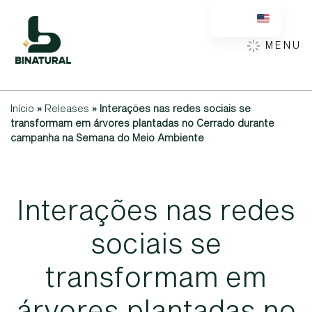
MENU
Início
»
Releases
»
Interações nas redes sociais se
transformam em árvores plantadas no Cerrado durante
campanha na Semana do Meio Ambiente
I
n
t
e
r
a
ç
õ
e
s
n
a
s
r
e
d
e
s
s
o
c
i
a
i
s
s
e
t
r
a
n
s
f
o
r
m
a
m
e
m
á
r
v
o
r
e
s
p
l
a
n
t
a
d
a
s
n
o