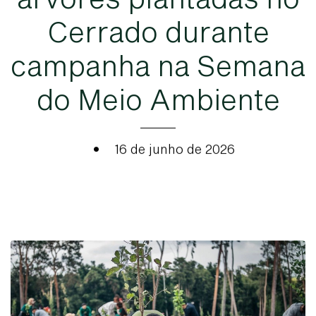
C
e
r
r
a
d
o
d
u
r
a
n
t
e
c
a
m
p
a
n
h
a
n
a
S
e
m
a
n
a
d
o
M
e
i
o
A
m
b
i
e
n
t
e
•
16 de junho de 2026