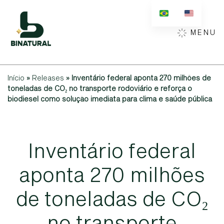
MENU
Início
»
Releases
»
Inventário federal aponta 270 milhões de
toneladas de CO₂ no transporte rodoviário e reforça o
biodiesel como solução imediata para clima e saúde pública
I
n
v
e
n
t
á
r
i
o
f
e
d
e
r
a
l
a
p
o
n
t
a
2
7
0
m
i
l
h
õ
e
s
d
e
t
o
n
e
l
a
d
a
s
d
e
C
O
₂
n
o
t
r
a
n
s
p
o
r
t
e