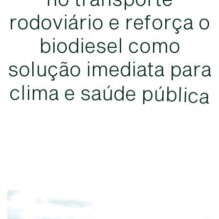
r
o
d
o
v
i
á
r
i
o
e
r
e
f
o
r
ç
a
o
b
i
o
d
i
e
s
e
l
c
o
m
o
s
o
l
u
ç
ã
o
i
m
e
d
i
a
t
a
p
a
r
a
c
l
i
m
a
e
s
a
ú
d
e
p
ú
b
l
i
c
a
•
5 de fevereiro de 2026