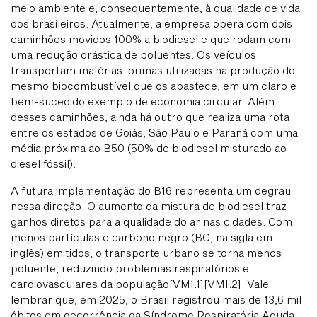
meio ambiente e, consequentemente, à qualidade de vida
dos brasileiros. Atualmente, a empresa opera com dois
caminhões movidos 100% a biodiesel e que rodam com
uma redução drástica de poluentes. Os veículos
transportam matérias-primas utilizadas na produção do
mesmo biocombustível que os abastece, em um claro e
bem-sucedido exemplo de economia circular. Além
desses caminhões, ainda há outro que realiza uma rota
entre os estados de Goiás, São Paulo e Paraná com uma
média próxima ao B50 (50% de biodiesel misturado ao
diesel fóssil).
A futura implementação do B16 representa um degrau
nessa direção. O aumento da mistura de biodiesel traz
ganhos diretos para a qualidade do ar nas cidades. Com
menos partículas e carbono negro (BC, na sigla em
inglês) emitidos, o transporte urbano se torna menos
poluente, reduzindo problemas respiratórios e
cardiovasculares da população[VM1.1][VM1.2]. Vale
lembrar que, em 2025, o Brasil registrou mais de 13,6 mil
óbitos em decorrência da Síndrome Respiratória Aguda