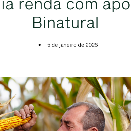
l
i
a
r
e
n
d
a
c
o
m
a
p
o
B
i
n
a
t
u
r
a
l
•
5 de janeiro de 2026