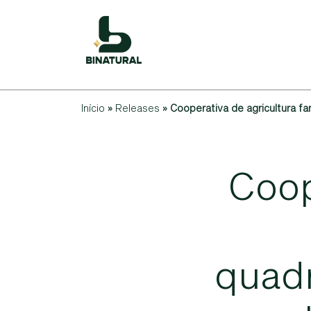
Início
»
Releases
»
Cooperativa de agricultura fa
C
o
o
q
u
a
d