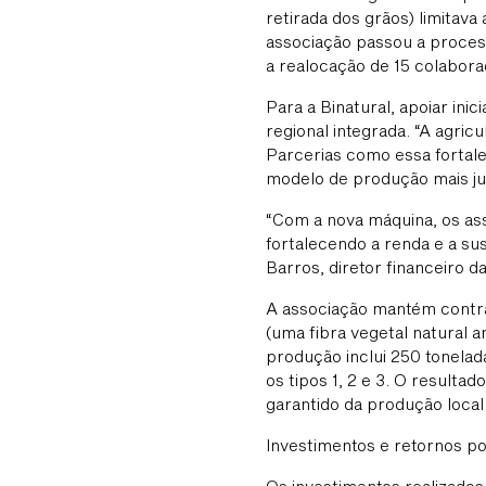
retirada dos grãos) limitav
associação passou a process
a realocação de 15 colabora
Para a Binatural, apoiar ini
regional integrada. “A agric
Parcerias como essa forta
modelo de produção mais jus
“Com a nova máquina, os ass
fortalecendo a renda e a su
Barros, diretor financeiro d
A associação mantém contra
(uma fibra vegetal natural 
produção inclui 250 tonelad
os tipos 1, 2 e 3. O result
garantido da produção local
Investimentos e retornos po