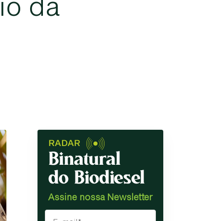
i
o
d
a
Assine nossa Newsletter