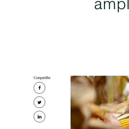
a
m
p
Compartilhe