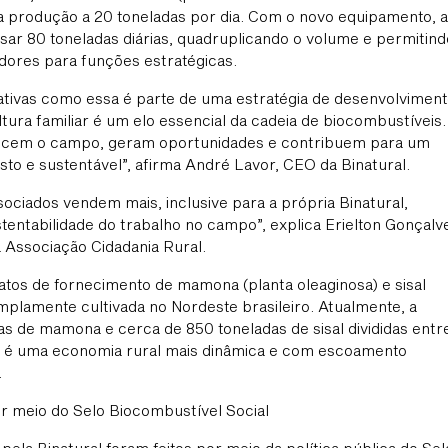
a a produção a 20 toneladas por dia. Com o novo equipamento, a
ar 80 toneladas diárias, quadruplicando o volume e permitind
dores para funções estratégicas.
ciativas como essa é parte de uma estratégia de desenvolvimen
ultura familiar é um elo essencial da cadeia de biocombustíveis.
lecem o campo, geram oportunidades e contribuem para um
to e sustentável”, afirma André Lavor, CEO da Binatural.
ociados vendem mais, inclusive para a própria Binatural,
stentabilidade do trabalho no campo”, explica Erielton Gonçalv
a Associação Cidadania Rural.
tos de fornecimento de mamona (planta oleaginosa) e sisal
amplamente cultivada no Nordeste brasileiro. Atualmente, a
as de mamona e cerca de 850 toneladas de sisal divididas entr
ado é uma economia rural mais dinâmica e com escoamento
.
r meio do Selo Biocombustível Social