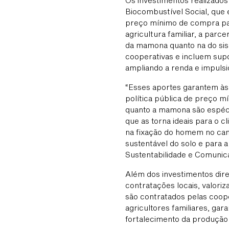
Os investimentos realizados 
Biocombustível Social, que e
preço mínimo de compra par
agricultura familiar, a parc
da mamona quanto na do sisa
cooperativas e incluem supo
ampliando a renda e impulsi
“Esses aportes garantem às
política pública de preço m
quanto a mamona são espécie
que as torna ideais para o c
na fixação do homem no cam
sustentável do solo e para 
Sustentabilidade e Comunica
Além dos investimentos dir
contratações locais, valori
são contratados pelas coope
agricultores familiares, ga
fortalecimento da produção 