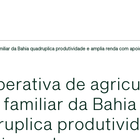
miliar da Bahia quadruplica produtividade e amplia renda com apoio
p
e
r
a
t
i
v
a
d
e
a
g
r
i
c
f
a
m
i
l
i
a
r
d
a
B
a
h
i
a
r
u
p
l
i
c
a
p
r
o
d
u
t
i
v
i
d