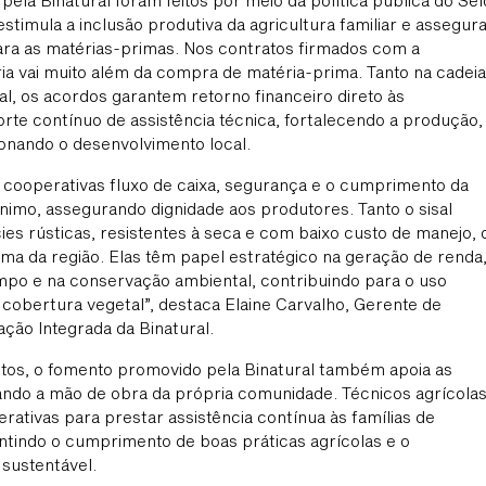
pela Binatural foram feitos por meio da política pública do Sel
stimula a inclusão produtiva da agricultura familiar e assegur
a as matérias-primas. Nos contratos firmados com a
eria vai muito além da compra de matéria-prima. Tanto na cadeia
l, os acordos garantem retorno financeiro direto às
rte contínuo de assistência técnica, fortalecendo a produção,
onando o desenvolvimento local.
 cooperativas fluxo de caixa, segurança e o cumprimento da
ínimo, assegurando dignidade aos produtores. Tanto o sisal
s rústicas, resistentes à seca e com baixo custo de manejo, 
lima da região. Elas têm papel estratégico na geração de renda
po e na conservação ambiental, contribuindo para o uso
a cobertura vegetal”, destaca Elaine Carvalho, Gerente de
ção Integrada da Binatural.
etos, o fomento promovido pela Binatural também apoia as
zando a mão de obra da própria comunidade. Técnicos agrícola
rativas para prestar assistência contínua às famílias de
rantindo o cumprimento de boas práticas agrícolas e o
sustentável.