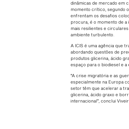
dinâmicas de mercado em co
momento crítico, segundo o
enfrentam os desafios colo
procura, é o momento de a i
mais resilientes e circulare
ambiente turbulento.
A ICIS é uma agência que tr
abordando questões de preç
produtos glicerina, ácido g
espaço para o biodiesel e 
“A crise migratória e as g
especialmente na Europa co
setor têm que acelerar a tra
glicerina, ácido graxo e bo
internacional”, conclui Viveir