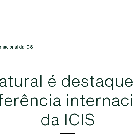
nacional da ICIS
a
t
u
r
a
l
é
d
e
s
t
a
q
u
e
f
e
r
ê
n
c
i
a
i
n
t
e
r
n
a
c
i
d
a
I
C
I
S