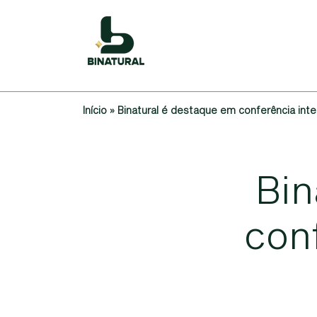
Início
»
Binatural é destaque em conferência inter
B
i
n
c
o
n