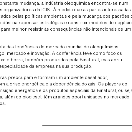
nstante mudança, a indústria oleoquímica encontra-se num
s organizadores da ICIS. À medida que as partes interessadas
cados pelas políticas ambientais e pela mudança dos padrões 
ndústria repensar estratégias e construir modelos de negócio
s para melhor resistir às consequências não intencionais de um
ata das tendências do mercado mundial de oleoquímicos,
o, mercado e inovação. A conferência teve como foco os
raxo e borra, também produzidos pela Binatural, mas abriu
a especialidade da empresa na sua produção.
uerras preocupam e formam um ambiente desafiador,
m a crise energética e a dependência do gás. Os players do
nsição energética e os produtos especiais da Binatural, ou seja
rra, além do biodiesel, têm grandes oportunidades no mercado
os.