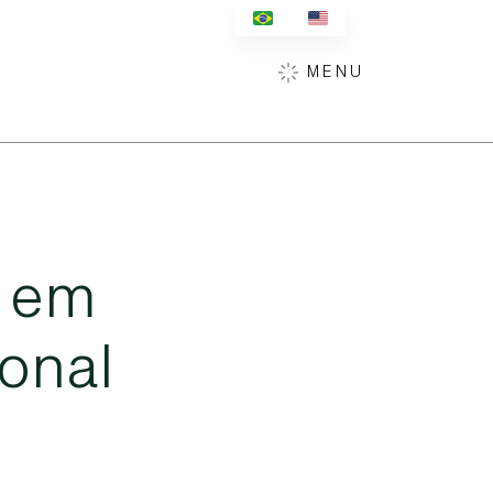
MENU
e
m
o
n
a
l