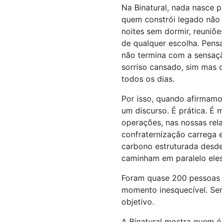
Na Binatural, nada nasce 
quem constrói legado não 
noites sem dormir, reuniõe
de qualquer escolha. Pensa
não termina com a sensaç
sorriso cansado, sim mas 
todos os dias.
Por isso, quando afirmam
um discurso. É prática. É
operações, nas nossas re
confraternização carrega 
carbono estruturada desde 
caminham em paralelo ele
Foram quase 200 pessoas t
momento inesquecível. Se
objetivo.
A Binatural mostra quem é