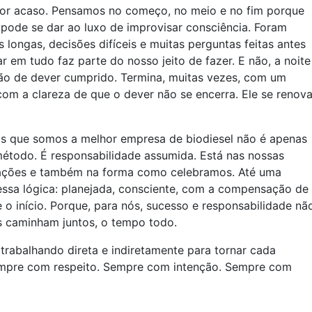
por acaso. Pensamos no começo, no meio e no fim porque
pode se dar ao luxo de improvisar consciência. Foram
s longas, decisões difíceis e muitas perguntas feitas antes
r em tudo faz parte do nosso jeito de fazer. E não, a noite
ão de dever cumprido. Termina, muitas vezes, com um
com a clareza de que o dever não se encerra. Ele se renov
os que somos a melhor empresa de biodiesel não é apenas
 método. É responsabilidade assumida. Está nas nossas
lações e também na forma como celebramos. Até uma
essa lógica: planejada, consciente, com a compensação de
o início. Porque, para nós, sucesso e responsabilidade nã
s caminham juntos, o tempo todo.
rabalhando direta e indiretamente para tornar cada
mpre com respeito. Sempre com intenção. Sempre com
.